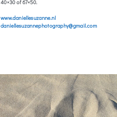
40×30 of 67×50.
www.daniellesuzanne.nl
daniellesuzannephotography@gmail.com