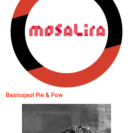
Basissjaol Pie & Pow