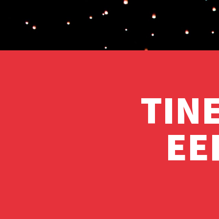
TIN
EE