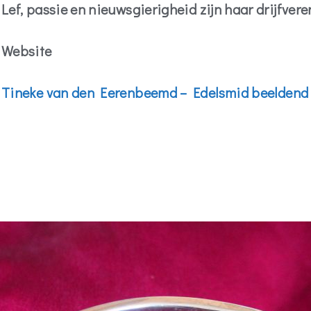
Lef, passie en nieuwsgierigheid zijn haar drijfvere
Website
Tineke van den Eerenbeemd – Edelsmid
b
eeldend