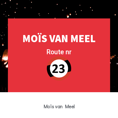
MOÏS VAN MEEL
Route nr
Moïs van Meel