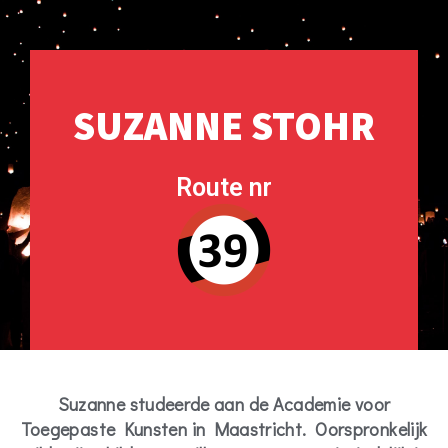
SUZANNE STOHR
Route nr
Suzanne studeerde aan de Academie voor
Toegepaste Kunsten in Maastricht. Oorspronkelijk