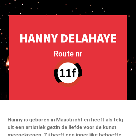
HANNY DELAHAYE
Route nr
Hanny is geboren in Maastricht en heeft als telg
uit een artistiek gezin de liefde voor de kunst
meegekregen. Zij heeft een innerlijke behoefte