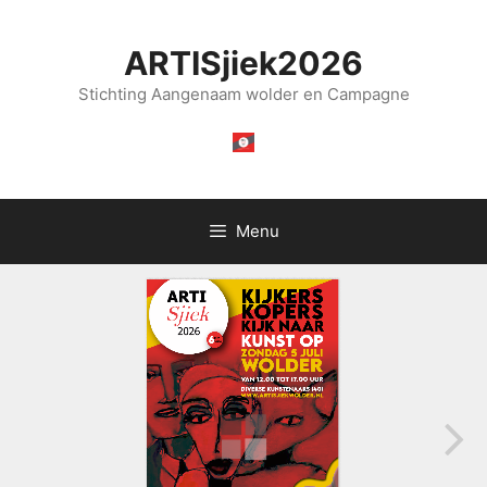
Ga
naar
ARTISjiek2026
de
inhoud
Stichting Aangenaam wolder en Campagne
Menu