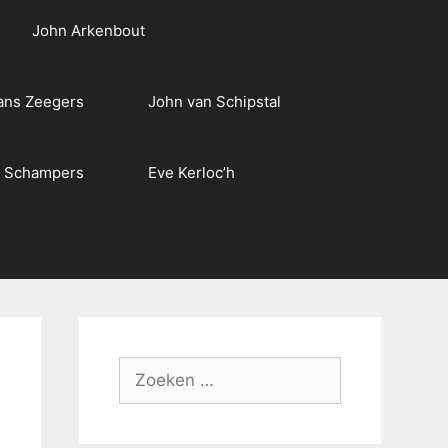
John Arkenbout
ans Zeegers
John van Schipstal
e Schampers
Eve Kerloc’h
Zoek
naar: