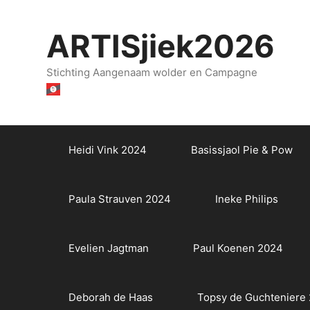
Ga
naar
ARTISjiek2026
de
inhoud
Stichting Aangenaam wolder en Campagne
Heidi Vink 2024
Basissjaol Pie & Pow
Paula Strauven 2024
Ineke Philips
Evelien Jagtman
Paul Koenen 2024
Deborah de Haas
Topsy de Guchteniere