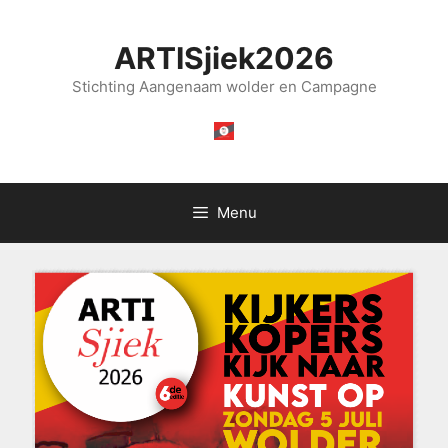
Ga
naar
ARTISjiek2026
de
inhoud
Stichting Aangenaam wolder en Campagne
Menu